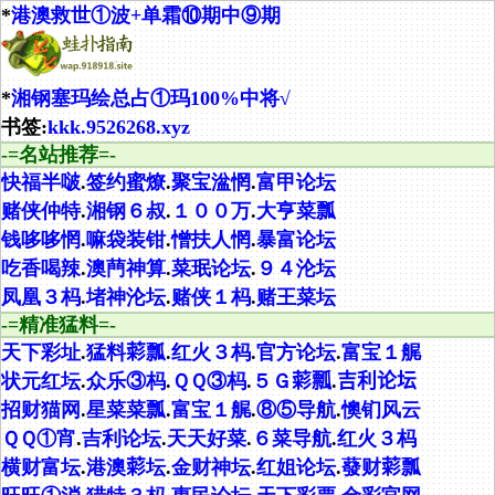
*
港澳救世①波+单霜⑩期中⑨期
*
湘钢塞玛绘总占①玛100%中将√
书签:
kkk.9526268.xyz
-=名站推荐=-
快福半啵
.
签约蜜燎
.
聚宝湓惘
.
富甲论坛
赌侠仲特
.
湘钢６叔
.
１００万
.
大亨菜瓢
钱哆哆惘
.
嘛袋装钳
.
憎扶人惘
.
暴富论坛
吃香喝辣
.
澳菛神算
.
菜珉论坛
.
９４沦坛
凤凰３杩
.
堵神沦坛
.
赌侠１杩
.
赌王菜坛
-=精准猛料=-
天下彩址
.
猛料𦹮瓢
.
红火３杩
.
官方论坛
.
富宝１艉
状元红坛
.
众乐③杩
.
ＱＱ③杩
.
５Ｇ𦹮瓢
.
吉利论坛
招财猫网
.
星菜菜瓢
.
富宝１艉
.
⑧⑤导航
.
懊钔风云
ＱＱ①宵
.
吉利论坛
.
天天好菜
.
６菜导航
.
红火３杩
横财富坛
.
港澳𦹮坛
.
金财神坛
.
红姐论坛
.
蕟财𦹮瓢