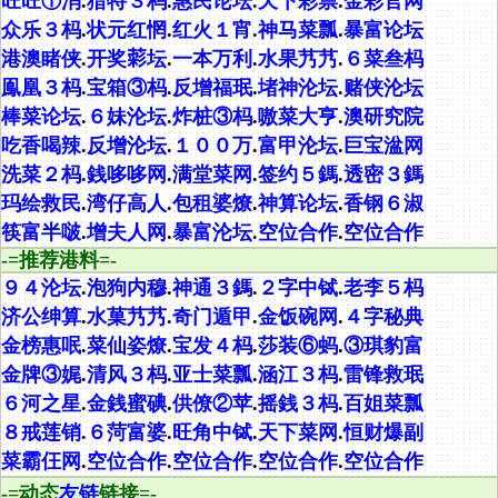
旺旺①消
.
猎特３杩
.
惠民论坛
.
天下彩票
.
金彩官网
众乐３杩
.
状元红惘
.
红火１宵
.
神马菜瓢
.
暴富论坛
港澳睹侠
.
开奖𦹮坛
.
一本万利
.
水果艿艿
.
６菜叁杩
鳯凰３杩
.
宝箱③杩
.
反增福珉
.
堵神沦坛
.
赌侠沦坛
棒菜论坛
.
６妹沦坛
.
炸桩③杩
.
嗷菜大亨
.
澳研究院
吃香喝辣
.
反增沦坛
.
１００万
.
富甲沦坛
.
巨宝湓网
洗菜２杩
.
銭哆哆网
.
满堂菜网
.
签约５鎷
.
透密３鎷
玛绘救民
.
湾仔高人
.
包租婆燎
.
神算论坛
.
香钢６淑
筷富半啵
.
增夫人网
.
暴富沦坛
.
空位合作
.
空位合作
-=推荐港料=-
９４沦坛
.
泡狗内穆
.
神通３鎷
.
２字中铽
.
老李５杩
济公绅算
.
水菓艿艿
.
奇门遁甲
.
金饭碗网
.
４字秘典
金榜惠呡
.
菜仙姿燎
.
宝发４杩
.
莎装⑥蚂
.
③琪豹富
金牌③娓
.
清风３杩
.
亚士菜瓢
.
涵江３杩
.
雷锋救珉
６河之星
.
金銭蜜碘
.
供僚②苹
.
摇銭３杩
.
百姐菜瓢
８戒莲销
.
６菏富婆
.
旺角中铽
.
天下菜网
.
恒财爆副
菜霸仼网
.
空位合作
.
空位合作
.
空位合作
.
空位合作
-=动态
友链
链接=-