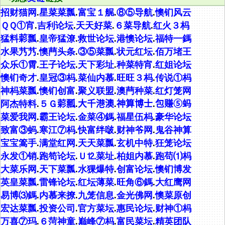
招财猫网
.
星菜菜瓢
.
富宝１艉
.
⑧⑤导航
.
懊钔风云
ＱＱ①宵
.
吉利论坛
.
天天好菜
.
６菜导航
.
红火３杩
猛料𦹮瓢
.
皇帝猛潦
.
救世论坛
.
港懊论坛
.
福特一鎷
水果艿艿
.
懊菛头条
.
③⑤菜瓢
.
状元红坛
.
佰万堵王
众乐①霄
.
王子论坛
.
天下彩址
.
种菜特宵
.
红姐论坛
懊钔奇才
.
皇冠③杩
.
菜仙内慕
.
旺旺３杩
.
传说①杩
神杩菜瓢
.
懊钔创富
.
聚义联盟
.
澳菛种菜
.
红灯笼网
阿杰特料
.
５Ｇ𦹮瓢
.
大千港澳
.
神算博士
.
包赚⑤蚂
菜爱我网
.
霸王论坛
.
金菜④鎷
.
福星伍杩
.
豪华论坛
致富③蚂
.
寒江⑦杩
.
快富绊啵
.
财神爷网
.
鬼谷神算
宝宝篙手
.
满堂红网
.
天天菜瓢
.
玄机中特
.
狂笼论坛
永发①销
.
跑笱论坛
.
Ｕ⒓菜址
.
柏姐内慕
.
跑苟⑴杩
大菜乐网
.
天下菜瓢
.
水猓爆特
.
创富论坛
.
懊钔博发
英皇菜瓢
.
雷锋论坛
.
红坛薄菜
.
旺角⑥鎷
.
大红鹰网
易博⑶鎷
.
内慕来撩
.
九笼信息
.
金光佛网
.
懊菜原创
宏达菜瓢
.
投资公司
.
官方菜坛
.
惠民论坛
.
财神①杩
万喜⑦玛
.
６菏神童
.
巅峰⑦杩
.
富民菜坛
.
精英团队